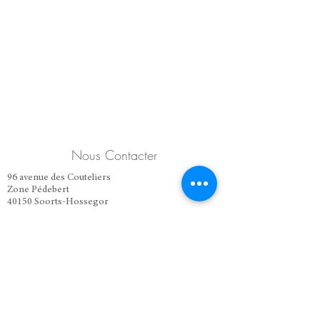
Nous Contacter
96 avenue des Couteliers
Zone Pédebert
40150 Soorts-Hossegor
​PS : Nous ne prenons pas les réservations, sauf pour les brunch
à volonté qui ont lieu le dernier dimanche de chaque mois.