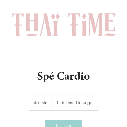
Spé Cardio
45 min
4
Thai Time Hossegor
5
m
i
Réserver