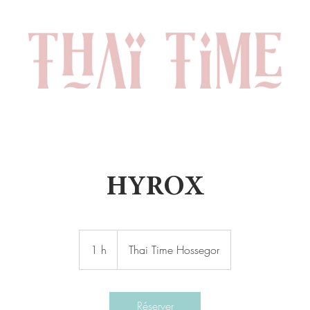
HYROX
1 h
1
Thai Time Hossegor
Réserver