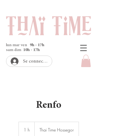
lun mar ven
9h - 17h
sam dim
10h - 17h
Se connecter
Renfo
1 h
1
Thai Time Hossegor