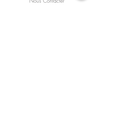
Nous Contacter
96 avenue des Couteliers
Zone Pédebert
40150 Soorts-Hossegor
​PS : Nous ne prenons pas les réservations, sauf pour les brunch
à volonté qui ont lieu le dernier dimanche de chaque mois.