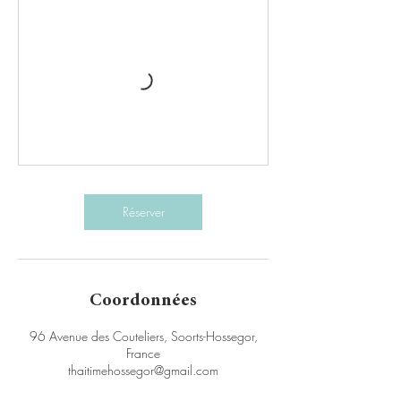
Réserver
Coordonnées
96 Avenue des Couteliers, Soorts-Hossegor,
France
thaitimehossegor@gmail.com