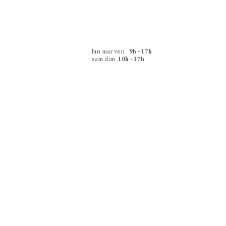
lun mar ven
9h - 17h
sam dim
10h - 17h