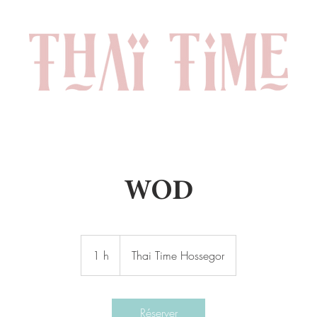
WOD
1 h
1
Thai Time Hossegor
Réserver